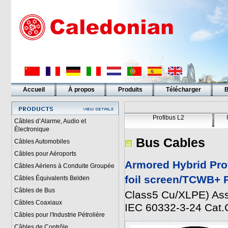
Accueil
À propos
Produits
Télécharger
B
Liens
Profibus L2
Câbles d’Alarme, Audio et
Électronique
Bus Cables
Câbles Automobiles
Câbles pour Aéroports
Armored Hybrid Pro
Câbles Aériens à Conduite Groupée
foil screen/TCWB+
Câbles Équivalents Belden
Câbles de Bus
Class5 Cu/XLPE) As
Câbles Coaxiaux
IEC 60332-3-24 Cat.
Câbles pour l'Industrie Pétrolière
Câbles de Contrôle