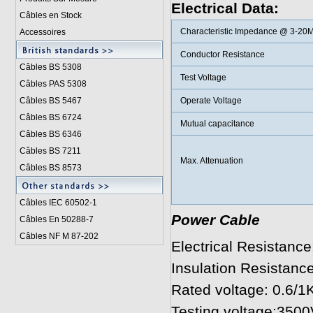
Electrical Data:
Câbles en Stock
Characteristic Impedance @ 3-20
Accessoires
Conductor Resistance
Câbles BS 5308
Test Voltage
Câbles PAS 5308
Câbles BS 5467
Operate Voltage
Câbles BS 6724
Mutual capacitance
Câbles BS 6346
Câbles BS 7211
Max. Attenuation
Câbles BS 8573
Câbles IEC 60502-1
Power Cable
Câbles En 50288-7
Câbles NF M 87-202
Electrical Resistanc
Insulation Resistan
Rated voltage: 0.6/1
Testing voltage:3500