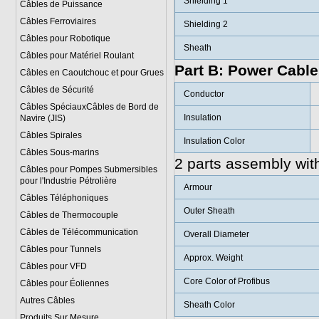
Shielding 1
Câbles de Puissance
Câbles Ferroviaires
Shielding 2
Câbles pour Robotique
Sheath
Câbles pour Matériel Roulant
Part B: Power Cable
Câbles en Caoutchouc et pour Grues
Câbles de Sécurité
Conductor
Câbles SpéciauxCâbles de Bord de
Insulation
Navire (JIS)
Câbles Spirales
Insulation Color
Câbles Sous-marins
2 parts assembly with 
Câbles pour Pompes Submersibles
pour l'Industrie Pétrolière
Armour
Câbles Téléphoniques
Outer Sheath
Câbles de Thermocouple
Câbles de Télécommunication
Overall Diameter
Câbles pour Tunnels
Approx. Weight
Câbles pour VFD
Core Color of Profibus
Câbles pour Éoliennes
Autres Câbles
Sheath Color
Produits Sur Mesure