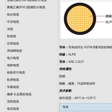
低烟无卤(LSZH)阻燃防火电缆
聚氯乙烯(PVC)阻燃防火电缆
组合电缆
中压电缆
光缆
软电缆
仪表电缆
导体：
导体由符合 ASTM B要求的软铜
局域网电缆
绝缘：
XLPE
电力电缆
导体：
SAE J 1127
地铁电缆
特殊属性:
铁路牵引电缆
阻燃
机用电缆
耐酸，碱液，汽油和柴油等
车载电缆
技术参数:
橡胶 & 起重机电缆
操作温度: –40°C to +125°C
安防线缆
导体
电话线缆