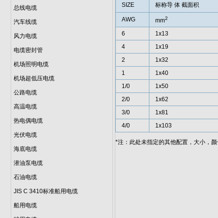
SIZE
标称导 体 截面积
总线电缆
2
AWG
mm
汽车线缆
6
1x13
风力电缆
4
1x19
电缆密封管
2
1x32
机场照明电缆
1
1x40
机场超低压电缆
1/0
1x50
公路电缆
2/0
1x62
高温电缆
3/0
1x81
热电偶电缆
4/0
1x103
光伏电缆
*注：此处未指定的其他配置，大小，
海底电缆
潜油泵电缆
石油电缆
JIS C 3410标准船用电缆
船用电缆