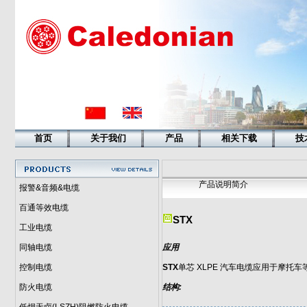
首页
关于我们
产品
相关下载
技
产品说明简介
报警&音频&电缆
百通等效电缆
STX
工业电缆
同轴电缆
应用
控制电缆
STX
单芯 XLPE 汽车电缆应用于摩
防火电缆
结构: