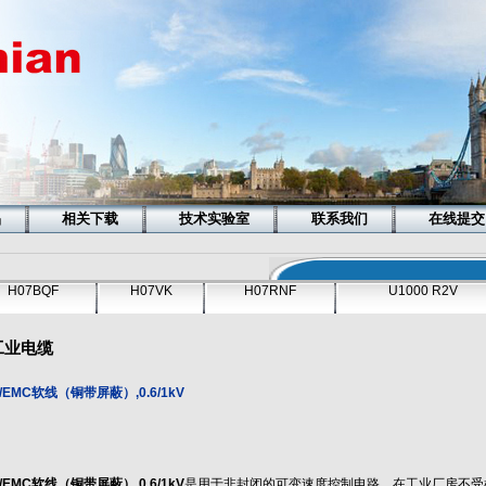
品
相关下载
技术实验室
联系我们
在线提交
H07BQF
H07VK
H07RNF
U1000 R2V
工业电缆
/EMC软线（铜带屏蔽）,0.6/1kV
/EMC软线（铜带屏蔽）,0.6/1kV
是用于非封闭的可变速度控制电路，在工业厂房不受