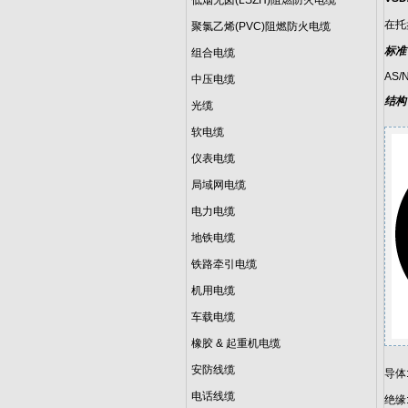
低烟无卤(LSZH)阻燃防火电缆
在托
聚氯乙烯(PVC)阻燃防火电缆
标准
组合电缆
AS/N
中压电缆
结构
光缆
软电缆
仪表电缆
局域网电缆
电力电缆
地铁电缆
铁路牵引电缆
机用电缆
车载电缆
橡胶 & 起重机电缆
安防线缆
导体
电话线缆
绝缘: