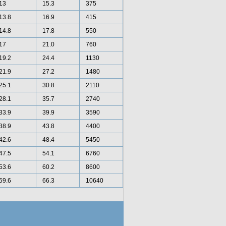
13
15.3
375
13.8
16.9
415
14.8
17.8
550
17
21.0
760
19.2
24.4
1130
21.9
27.2
1480
25.1
30.8
2110
28.1
35.7
2740
33.9
39.9
3590
38.9
43.8
4400
42.6
48.4
5450
47.5
54.1
6760
53.6
60.2
8600
59.6
66.3
10640