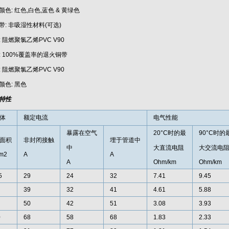
颜色: 红色,白色,蓝色 & 黄绿色
带: 非吸湿性材料(可选)
: 阻燃聚氯乙烯PVC V90
: 100%覆盖率的退火铜带
: 阻燃聚氯乙烯PVC V90
颜色: 黑色
特性
体
额定电流
电气性能
暴露在空气
20°C时的最
90°C时的
面积
非封闭接触
埋于管道中
中
大直流电阻
大交流电
m2
A
A
A
Ohm/km
Ohm/km
5
29
24
32
7.41
9.45
39
32
41
4.61
5.88
50
42
51
3.08
3.93
0
68
58
68
1.83
2.33