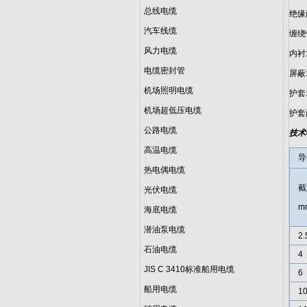
总线电缆
绝缘
汽车线缆
缠绕
风力电缆
内衬
电缆密封管
屏蔽
机场照明电缆
护套
机场超低压电缆
护套
公路电缆
技术
高温电缆
导
热电偶电缆
截
光伏电缆
m
海底电缆
潜油泵电缆
2.
石油电缆
4
JIS C 3410标准船用电缆
6
船用电缆
1