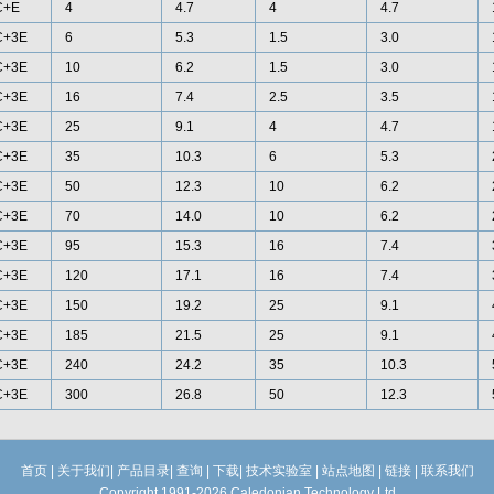
C+E
4
4.7
4
4.7
C+3E
6
5.3
1.5
3.0
C+3E
10
6.2
1.5
3.0
C+3E
16
7.4
2.5
3.5
C+3E
25
9.1
4
4.7
C+3E
35
10.3
6
5.3
C+3E
50
12.3
10
6.2
C+3E
70
14.0
10
6.2
C+3E
95
15.3
16
7.4
C+3E
120
17.1
16
7.4
C+3E
150
19.2
25
9.1
C+3E
185
21.5
25
9.1
C+3E
240
24.2
35
10.3
C+3E
300
26.8
50
12.3
首页
|
关于我们
|
产品目录
|
查询
|
下载
|
技术实验室
|
站点地图
|
链接
|
联系我们
Copyright 1991-2026 Caledonian Technology Ltd