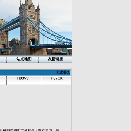
站点地图
友情链接
工业电缆
H03VVF
H07GK
机械损伤的地方可敷设于在管道内，装