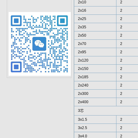
2x10
2
2x16
2
2x25
2
2x35
2
2x50
2
2x70
2
2x95
2
2x120
2
2x150
2
2x185
2
2x240
2
2x300
2
2x400
2
3芯
3x1.5
2
3x2.5
2
3x4.0
2