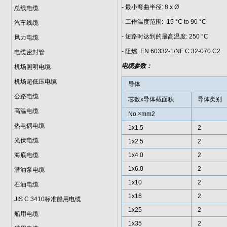
- 最小弯曲半径: 8 x Ø
总线电缆
- 工作温度范围: -15 °C to 90 °C
汽车线缆
- 短路时达到的最高温度: 250 °C
风力电缆
- 阻燃: EN 60332-1/NF C 32-070 C2
电缆密封管
电缆参数：
机场照明电缆
机场超低压电缆
导体
公路电缆
芯数x导体截面积
导体类别
高温电缆
No.×mm2
热电偶电缆
1x1.5
2
光伏电缆
1x2.5
2
海底电缆
1x4.0
2
1x6.0
2
潜油泵电缆
1x10
2
石油电缆
1x16
2
JIS C 3410标准船用电缆
1x25
2
船用电缆
1x35
2