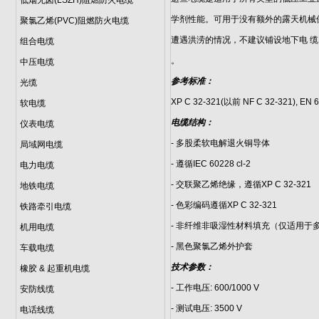
低烟无卤(LSZH)阻燃防火电缆
学剂性能。可用于没有额外的露天机械
聚氯乙烯(PVC)阻燃防火电缆
遭遇洪涝的情况，不建议铺设地下电 
组合电缆
。
中压电缆
参考标准：
光缆
XP C 32-321(以前 NF C 32-321), EN 6
软电缆
电缆结构：
仪表电缆
- 多股柔软电解退火铜导体
局域网电缆
- 遵循IEC 60228 cl-2
电力电缆
- 交联聚乙烯绝缘，遵循XP C 32-321
地铁电缆
- 色彩编码遵循XP C 32-321
铁路牵引电缆
- 非纤维非吸湿性材料填充（仅适用于
机用电缆
- 黑色聚氯乙烯外护套
车载电缆
技术参数：
橡胶 & 起重机电缆
- 工作电压: 600/1000 V
安防线缆
- 测试电压: 3500 V
电话线缆