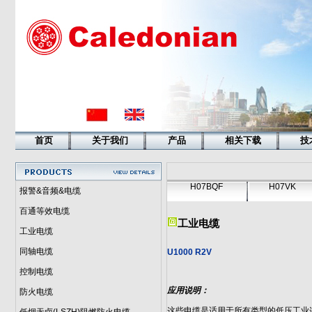
首页
关于我们
产品
相关下载
技
H07BQF
H07VK
报警&音频&电缆
百通等效电缆
工业电缆
工业电缆
同轴电缆
U1000 R2V
控制电缆
应用说明：
防火电缆
这些电缆是适用于所有类型的低压工业