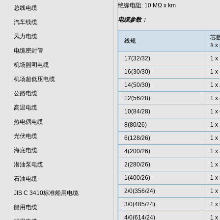
绝缘电阻: 10 MΩ x km
总线电缆
电缆参数：
汽车线缆
风力电缆
芯数
线规
# x
电缆密封管
17(32/32)
1 x
机场照明电缆
16(30/30)
1 x
机场超低压电缆
14(50/30)
1 x
公路电缆
12(56/28)
1 x
高温电缆
10(84/28)
1 x
热电偶电缆
8(80/26)
1 x
光伏电缆
6(128/26)
1 x
海底电缆
4(200/26)
1 x
潜油泵电缆
2(280/26)
1 x
1(400/26)
1 x
石油电缆
2/0(356/24)
1 x
JIS C 3410标准船用电缆
3/0(485/24)
1 x
船用电缆
4/0(614/24)
1 x