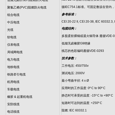
低烟无卤(LSZH)阻燃防火电缆
循IEC754.1标准。可固定敷设在管
聚氯乙烯(PVC)阻燃防火电缆
参考标准：
组合电缆
CEI 20-22 II, CEI 20-38, IEC 60332.
中压电缆
电缆结构：
光缆
多股柔软裸铜或退火铜导体 遵循VDE-0295 Cl
软电缆
低烟无卤橡胶G9绝缘
仪表电缆
线芯的色彩编码遵循VDE-0293
局域网电缆
技术参数：
电力电缆
工作电压: 450/750v
地铁电缆
测试电压: 2000V
铁路牵引电缆
最小弯曲半径: 4 x Ø
机用电缆
应用时的工作温度: 0º C to 90º C
车载电缆
静态时可承受的温度: -15º C to +90º C
橡胶 & 起重机电缆
短路时可达到的温度: +250º C
安防线缆
阻燃: IEC 60332.1
电话线缆