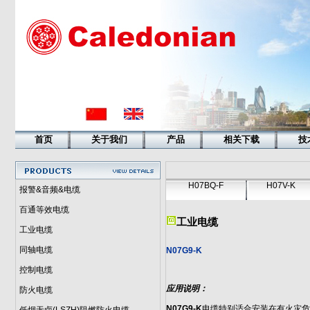
首页
关于我们
产品
相关下载
技
H07BQ-F
H07V-K
报警&音频&电缆
百通等效电缆
工业电缆
工业电缆
同轴电缆
N07G9-K
控制电缆
应用说明：
防火电缆
N07G9-K
电缆特别适合安装在有火灾危