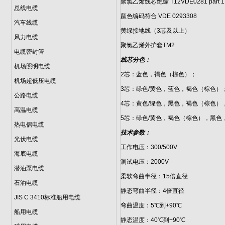
聚氯乙烯线芯绝缘 T12VDE0281 part 1
总线电缆
颜色编码符合 VDE 0293308
汽车线缆
黄绿接地线（3芯及以上）
风力电缆
聚氯乙烯外护套TM2
电缆密封管
线芯分色：
机场照明电缆
2芯：蓝色，褐色（棕色）；
机场超低压电缆
3芯：绿色/黄色，蓝色，褐色（棕色）
公路电缆
4芯：黄色/绿色，黑色，褐色（棕色）
高温电缆
5芯：绿色/黄色，褐色（棕色），黑色
热电偶电缆
技术参数：
光伏电缆
工作电压：300/500V
海底电缆
测试电压：2000V
潜油泵电缆
柔软弯曲半径：15倍直径
石油电缆
静态弯曲半径：4倍直径
JIS C 3410标准船用电缆
弯曲温度：5℃到+90℃
船用电缆
静态温度：40℃到+90℃