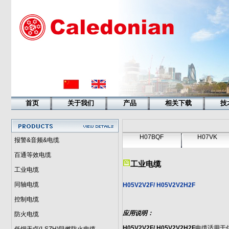
首页
关于我们
产品
相关下载
技
H07BQF
H07VK
报警&音频&电缆
百通等效电缆
工业电缆
工业电缆
同轴电缆
H05V2V2F/ H05V2V2H2F
控制电缆
应用说明：
防火电缆
H05V2V2F/ H05V2V2H2F
电缆适用于