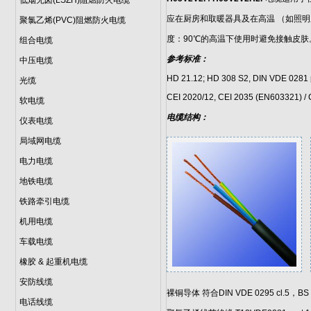
低烟无卤(LSZH)阻燃防火电缆
应在厨房和取暖器具及在高温 （如照
聚氯乙烯(PVC)阻燃防火电缆
度：90℃的高温下使用时避免接触皮肤
组合电缆
参考标准：
中压电缆
HD 21.12; HD 308 S2, DIN VDE 0281 p
光缆
CEI 2020/12, CEI 2035 (EN603321) 
软电缆
电缆结构：
仪表电缆
局域网电缆
电力电缆
地铁电缆
铁路牵引电缆
机用电缆
车载电缆
橡胶 & 起重机电缆
安防线缆
裸铜导体 符合DIN VDE 0295 cl.5，BS 63
电话线缆