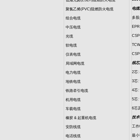
低烟无卤(LSZH)阻燃防火电缆
电缆
聚氯乙烯(PVC)阻燃防火电缆
多股柔
组合电缆
EP
中压电缆
CS
光缆
TC
软电缆
CS
仪表电缆
线芯
局域网电缆
2芯:
电力电缆
3芯:
地铁电缆
4芯:
铁路牵引电缆
5芯:
机用电缆
6芯
车载电缆
技术
橡胶 & 起重机电缆
工作电
安防线缆
最小
电话线缆