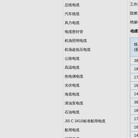
工作温
总线电缆
阻燃: 
汽车线缆
绝缘电
风力电缆
电缆
电缆密封管
机场照明电缆
线
机场超低压电缆
(
公路电缆
3
高温电缆
18
热电偶电缆
17
光伏电缆
16
14
海底电缆
3
潜油泵电缆
18
石油电缆
17
JIS C 3410标准船用电缆
16
船用电缆
14