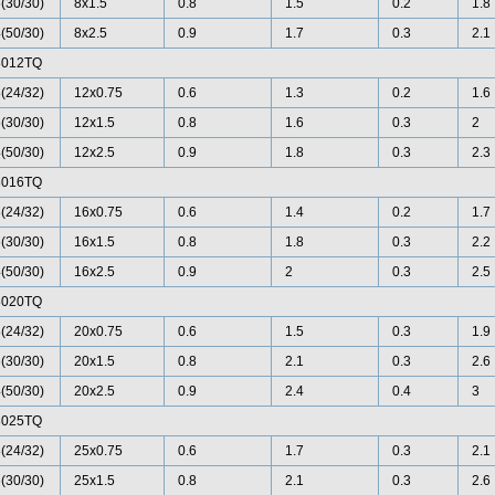
(30/30)
8x1.5
0.8
1.5
0.2
1.8
(50/30)
8x2.5
0.9
1.7
0.3
2.1
8012TQ
(24/32)
12x0.75
0.6
1.3
0.2
1.6
(30/30)
12x1.5
0.8
1.6
0.3
2
(50/30)
12x2.5
0.9
1.8
0.3
2.3
8016TQ
(24/32)
16x0.75
0.6
1.4
0.2
1.7
(30/30)
16x1.5
0.8
1.8
0.3
2.2
(50/30)
16x2.5
0.9
2
0.3
2.5
8020TQ
(24/32)
20x0.75
0.6
1.5
0.3
1.9
(30/30)
20x1.5
0.8
2.1
0.3
2.6
(50/30)
20x2.5
0.9
2.4
0.4
3
8025TQ
(24/32)
25x0.75
0.6
1.7
0.3
2.1
(30/30)
25x1.5
0.8
2.1
0.3
2.6