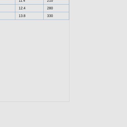
11.4
210
12.4
280
13.8
330