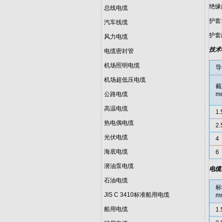
绝缘颜
总线电缆
护套:
汽车线缆
护套
风力电缆
技术
电缆密封管
机场照明电缆
导
机场超低压电缆
截
公路电缆
m
高温电缆
1.
热电偶电缆
2.
光伏电缆
4
海底电缆
6
潜油泵电缆
电缆
石油电缆
标
JIS C 3410标准船用电缆
m
船用电缆
1.