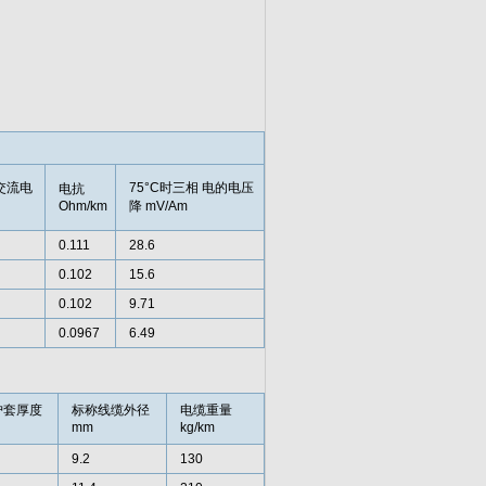
大交流电
75°C时三相 电的电压
电抗
Ohm/km
降 mV/Am
0.111
28.6
0.102
15.6
0.102
9.71
0.0967
6.49
护套厚度
标称线缆外径
电缆重量
mm
kg/km
9.2
130