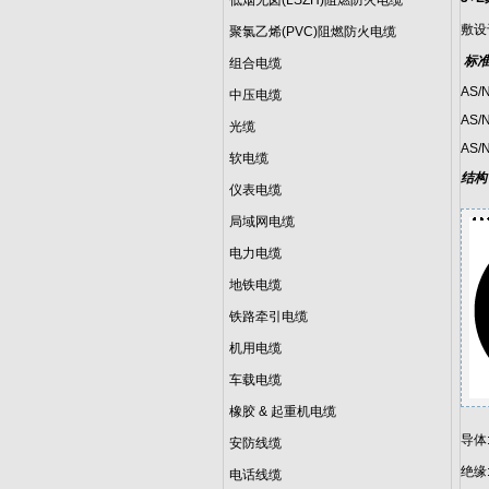
低烟无卤(LSZH)阻燃防火电缆
敷设
聚氯乙烯(PVC)阻燃防火电缆
标
组合电缆
AS/N
中压电缆
AS/
光缆
AS/
软电缆
结构
仪表电缆
局域网电缆
电力电缆
地铁电缆
铁路牵引电缆
机用电缆
车载电缆
橡胶 & 起重机电缆
导体
安防线缆
绝缘:
电话线缆