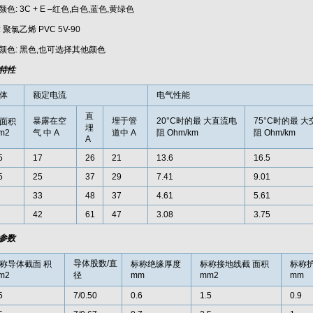
色: 3C + E –红色,白色,蓝色,黄绿色
 聚氯乙烯 PVC 5V-90
颜色: 黑色,也可选择其他颜色
特性
体
额定电流
电气性能
直
暴露在空
埋于管
20°C时的最 大直流电
75°C时的最 
面积
埋
m2
气 中 A
道中 A
阻 Ohm/km
阻 Ohm/km
A
5
17
26
21
13.6
16.5
5
25
37
29
7.41
9.01
33
48
37
4.61
5.61
42
61
47
3.08
3.75
参数
导体股数/直
称导体截面 积
标称绝缘厚度
标称接地线截 面积
标称
m2
径
mm
mm2
mm
5
7/0.50
0.6
1.5
0.9