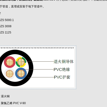
于管道，直埋或安装于地下管道中。
准
ZS 5000.1
NZS 3008
NZS 1125
: 退火铜
 聚氯乙烯 PVC V-90