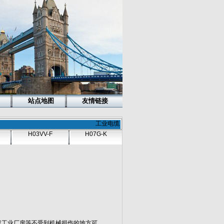
站点地图
友情链接
工业电缆
H03VV-F
H07G-K
或工业厂房等不受到机械损伤的地方可