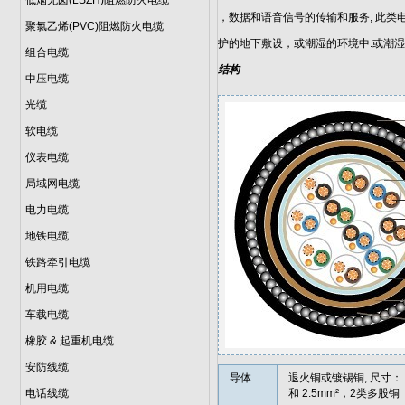
低烟无卤(LSZH)阻燃防火电缆
，数据和语音信号的传输和服务, 此类
聚氯乙烯(PVC)阻燃防火电缆
护的地下敷设，或潮湿的环境中.或潮湿
组合电缆
结构
中压电缆
光缆
软电缆
仪表电缆
局域网电缆
电力电缆
地铁电缆
铁路牵引电缆
机用电缆
车载电缆
橡胶 & 起重机电缆
安防线缆
导体
退火铜或镀锡铜, 尺寸： 遵循
电话线缆
和 2.5mm²，2类多股铜