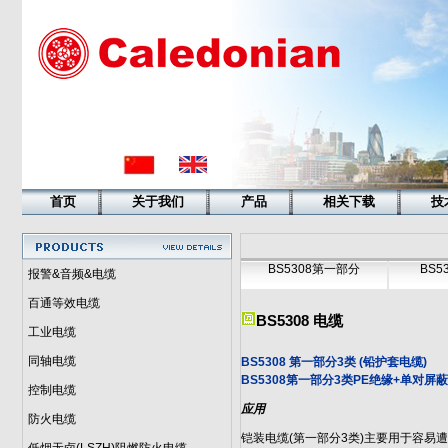
首页
关于我们
产品
相关下载
技
BS5308第一部分
BS5
报警&音频&电缆
百通等效电缆
BS5308 电缆
工业电缆
同轴电缆
BS5308 第一部分3类 (铅护套电缆)
BS5308第一部分3类PE绝缘+单对屏
控制电缆
应用
防火电缆
铠装电缆(第一部分3类)主要用于容易