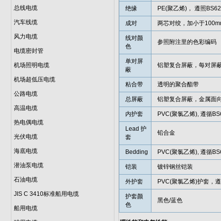
总线电缆
绝缘
PE(聚乙烯)， 遵照BS6
汽车线缆
成对
两芯对绞，加小于100
风力电缆
线对颜
参照附注里的色彩编码
色
电缆密封管
单对屏
机场照明电缆
铝塑复合屏蔽，每对屏蔽
蔽
机场超低压电缆
粘合带
透明的聚合酯带
公路电缆
总屏蔽
铝塑复合屏蔽，金属面向内
高温电缆
内护套
PVC(聚氯乙烯), 遵循B
热电偶电缆
Lead 护
铅合金
光伏电缆
套
海底电缆
Bedding
PVC(聚氯乙烯), 遵循B
潜油泵电缆
铠装
镀锌钢丝铠装
石油电缆
外护套
PVC(聚氯乙烯)护套，遵
JIS C 3410标准船用电缆
护套颜
黑色/蓝色
色
船用电缆