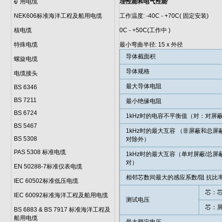
矿用电缆
理性能和电气性能
NEK606标准海洋工程及船用电缆
工作温度: -40C - +70C( 固定安装)
核电缆
0C - +50C(工作中 )
特殊电缆
最小弯曲半径: 15 x 外径
导体截面积
螺旋电缆
导体规格
电缆接头
最大导体电阻
BS 6346
BS 7211
最小绝缘电阻
BS 6724
1kHz时的电容不平衡值（对：对屏
BS 5467
1kHz时的最大互容 （非屏蔽和总
BS 5308
对除外）
PAS 5308 标准电缆
1kHz时的最大互容（单对屏蔽/总
对）
EN 50288-7标准仪表电缆
相邻芯数间最大的感应系数/阻 抗比
IEC 60502标准低压电缆
芯：
IEC 60092标准海洋工程及船用电缆
测试电压
芯：
BS 6883 & BS 7917 标准海洋工程及
船用电缆