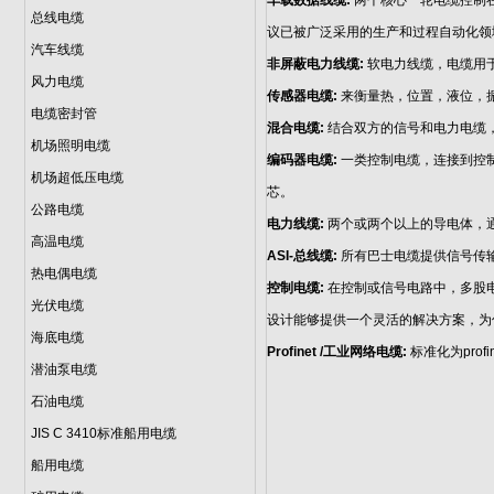
车载数据线缆:
两个核心一轮电缆控制在
总线电缆
议已被广泛采用的生产和过程自动化领
汽车线缆
非屏蔽电力线缆:
软电力线缆，电缆用
风力电缆
传感器电缆:
来衡量热，位置，液位，
电缆密封管
混合电缆:
结合双方的信号和电力电缆
机场照明电缆
编码器电缆:
一类控制电缆，连接到控制
机场超低压电缆
芯。
公路电缆
电力线缆:
两个或两个以上的导电体，
高温电缆
ASI-总线缆:
所有巴士电缆提供信号传
热电偶电缆
控制电缆:
在控制或信号电路中，多股
光伏电缆
设计能够提供一个灵活的解决方案，为
海底电缆
Profinet /工业网络电缆:
标准化为pro
潜油泵电缆
石油电缆
JIS C 3410标准船用电缆
船用电缆