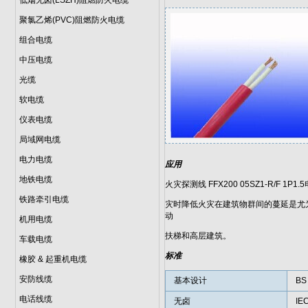
低烟无卤(LSZH)阻燃防火电缆
聚氯乙烯(PVC)阻燃防火电缆
组合电缆
中压电缆
光缆
软电缆
仪表电缆
局域网电缆
电力电缆
应用
地铁电缆
火灾探测线 FFX200 05SZ1-R
铁路牵引电缆
灾时降低火灾在建筑物群间的蔓延是尤
动
机用电缆
扶梯和高层建筑。
车载电缆
标准
橡胶 & 起重机电缆
安防线缆
基本设计
BS
电话线缆
无卤
IE