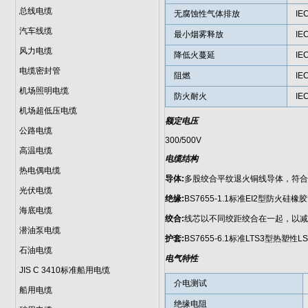
总线电缆
无腐蚀性气体排放
IE
汽车线缆
最小烟雾释放
IEC
风力电缆
降低火蔓延
IEC
电缆密封管
阻燃
IEC
机场照明电缆
防火耐火
IEC
机场超低压电缆
额定电压
公路电缆
300/500V
高温电缆
电缆结构
热电偶电缆
导体:
多股绞合平纹退火铜线导体，符合国际标
光伏电缆
绝缘:
BS7655-1.1标准EI2型防火硅
海底电缆
绞合:
线芯以不同绞距绞合在一起，以减
潜油泵电缆
护套:
BS7655-6.1标准LTS3型热塑性
石油电缆
电气特性
JIS C 3410标准船用电缆
介电测试
船用电缆
绝缘电阻