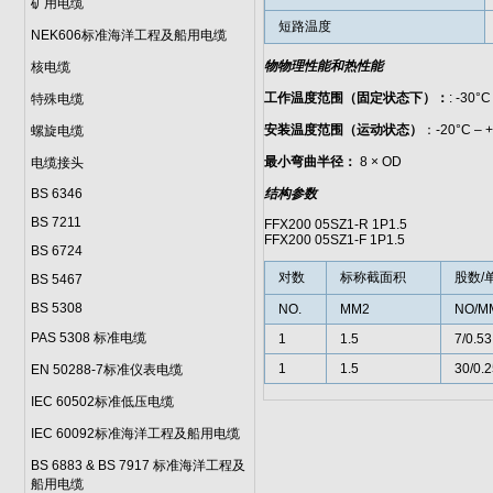
矿用电缆
短路温度
NEK606标准海洋工程及船用电缆
物物理性能和热性能
核电缆
工作温度范围（固定状态下）：
: -30°C
特殊电缆
安装温度范围（运动状态）
：-20°C – 
螺旋电缆
最小弯曲半径：
8 × OD
电缆接头
BS 6346
结构参数
BS 7211
FFX200 05SZ1-R 1P1.5
FFX200 05SZ1-F 1P1.5
BS 6724
对数
标称截面积
股数/
BS 5467
BS 5308
NO.
MM2
NO/M
PAS 5308 标准电缆
1
1.5
7/0.53
1
1.5
30/0.2
EN 50288-7标准仪表电缆
IEC 60502标准低压电缆
IEC 60092标准海洋工程及船用电缆
BS 6883 & BS 7917 标准海洋工程及
船用电缆